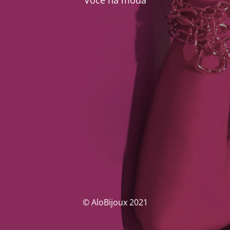
Você na moda
© AloBijoux 2021