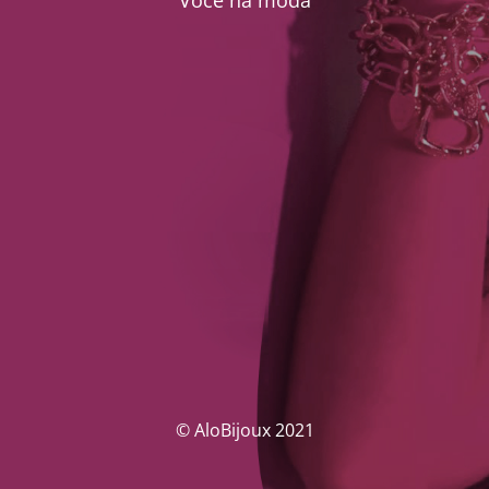
Você na moda
© AloBijoux 2021