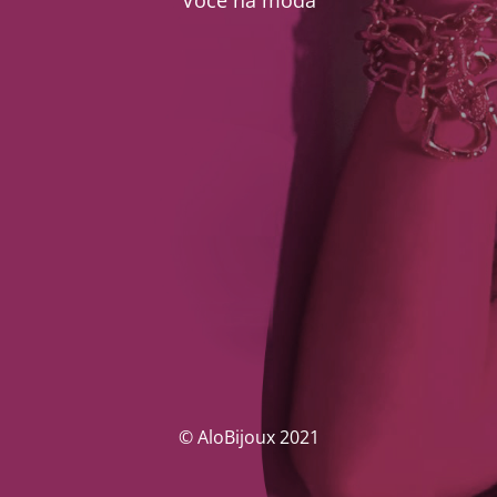
Você na moda
© AloBijoux 2021