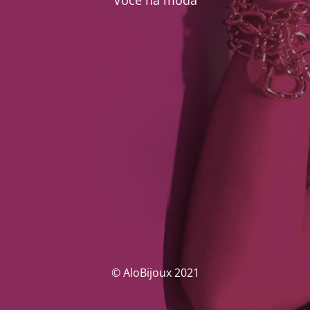
Você na moda
© AloBijoux 2021