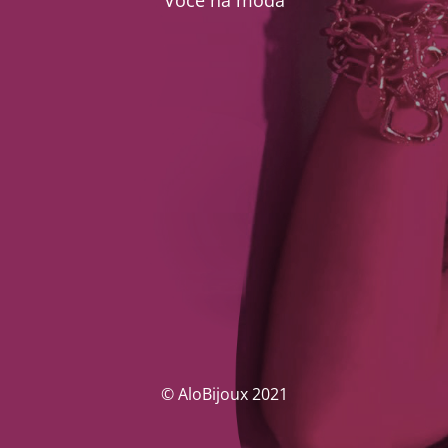
Você na moda
© AloBijoux 2021