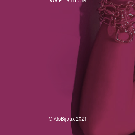
Você na moda
© AloBijoux 2021