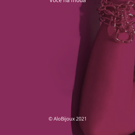
Você na moda
© AloBijoux 2021