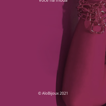
Você na moda
© AloBijoux 2021