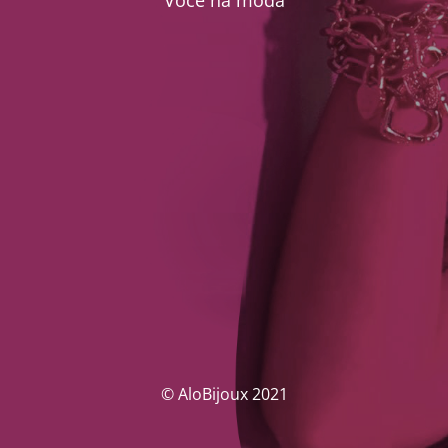
Você na moda
© AloBijoux 2021