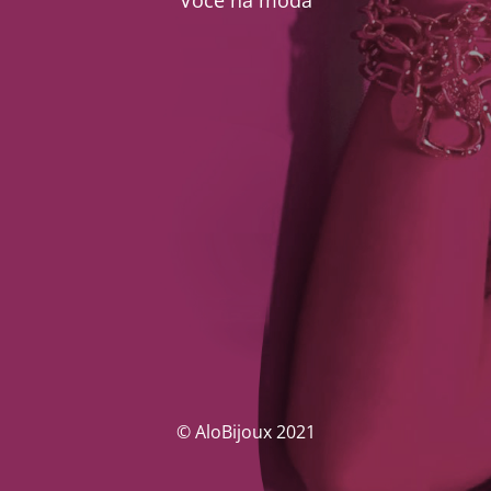
Você na moda
© AloBijoux 2021