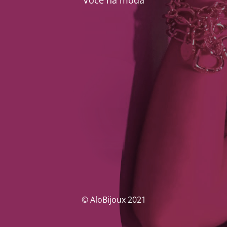
Você na moda
© AloBijoux 2021