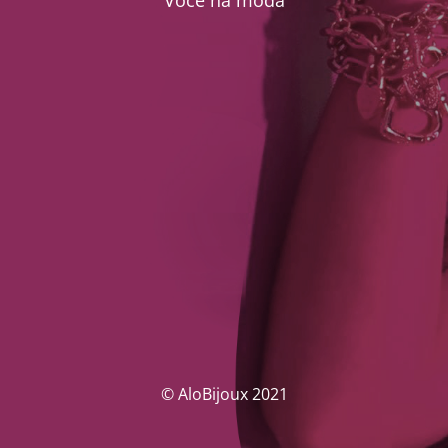
Você na moda
© AloBijoux 2021