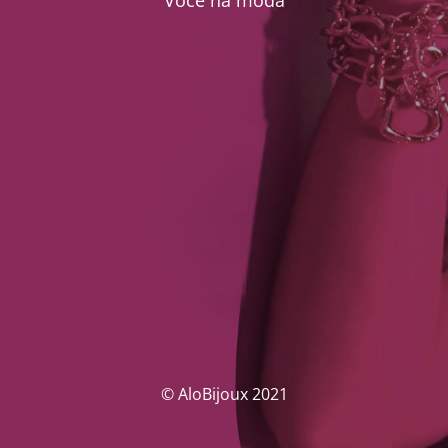
Você na moda
© AloBijoux 2021