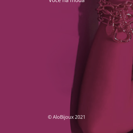
Você na moda
© AloBijoux 2021