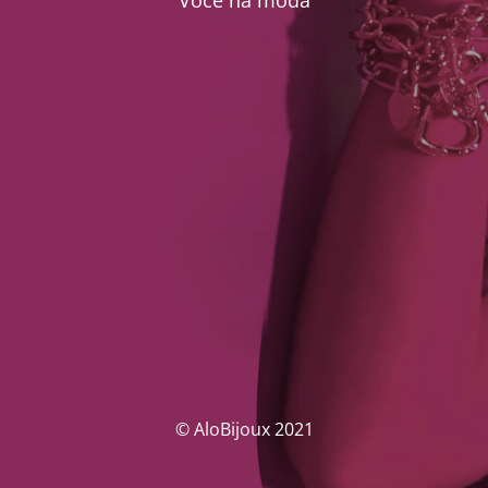
Você na moda
© AloBijoux 2021