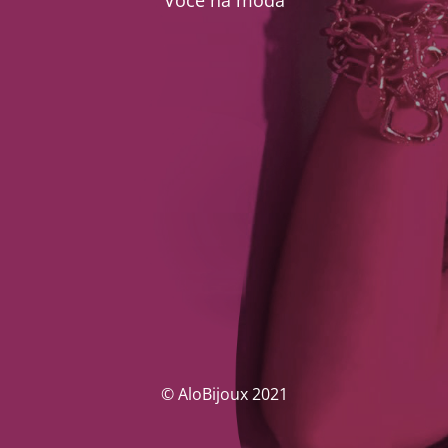
Você na moda
© AloBijoux 2021