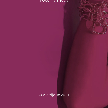
Você na moda
© AloBijoux 2021