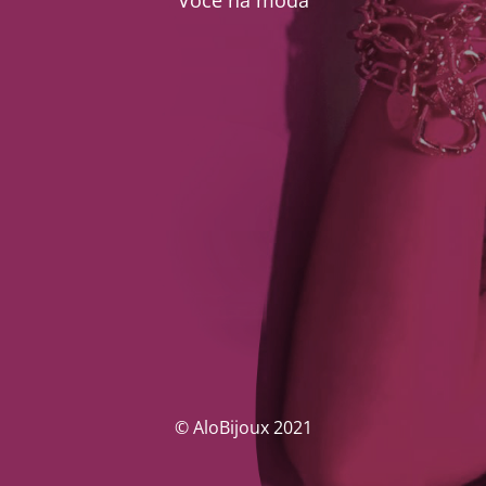
Você na moda
© AloBijoux 2021