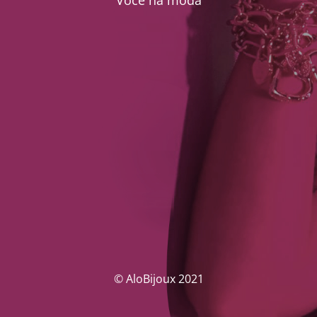
Você na moda
© AloBijoux 2021