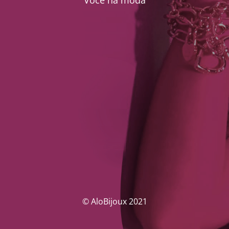
Você na moda
© AloBijoux 2021