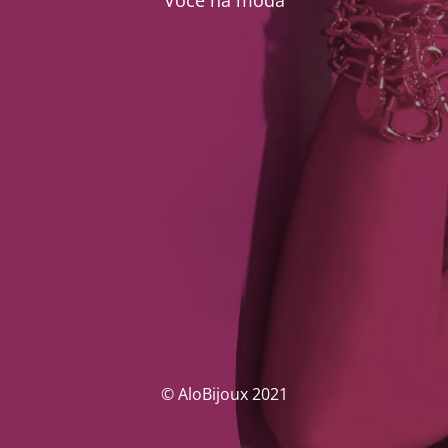
Você na moda
© AloBijoux 2021