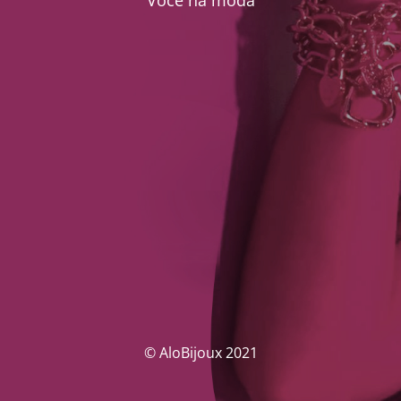
Você na moda
© AloBijoux 2021