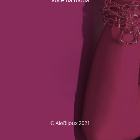
Você na moda
© AloBijoux 2021