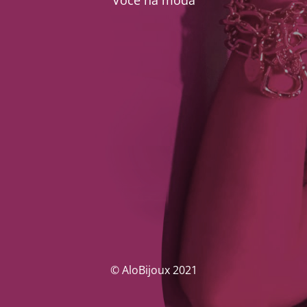
Você na moda
© AloBijoux 2021