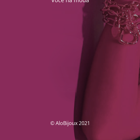
Você na moda
© AloBijoux 2021