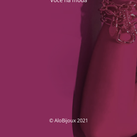
Você na moda
© AloBijoux 2021