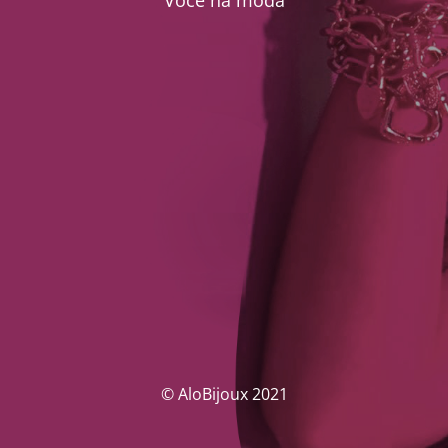
Você na moda
© AloBijoux 2021