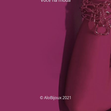
Você na moda
© AloBijoux 2021