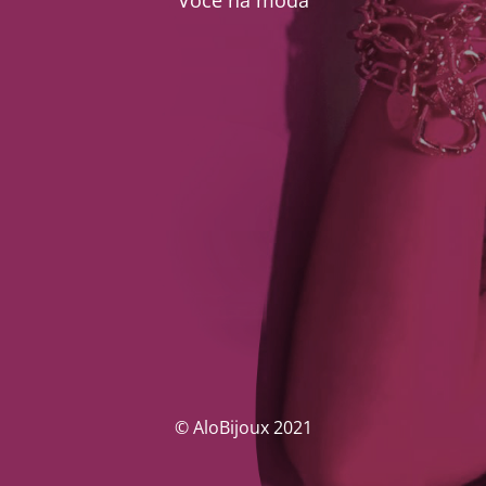
Você na moda
© AloBijoux 2021