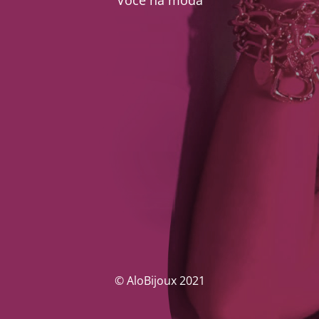
Você na moda
© AloBijoux 2021