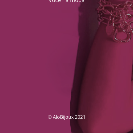
Você na moda
© AloBijoux 2021