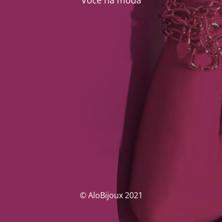
Você na moda
© AloBijoux 2021